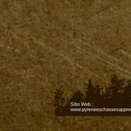
Sitio Web :
www.pyreneeschassesappro